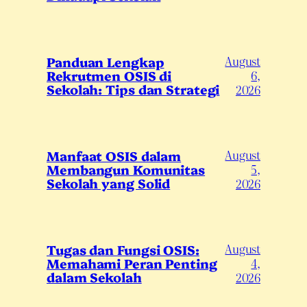
August
Panduan Lengkap
Rekrutmen OSIS di
6,
Sekolah: Tips dan Strategi
2026
August
Manfaat OSIS dalam
Membangun Komunitas
5,
Sekolah yang Solid
2026
August
Tugas dan Fungsi OSIS:
Memahami Peran Penting
4,
dalam Sekolah
2026