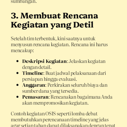
sumbangan.
3. Membuat Rencana
Kegiatan yang Detil
Setelah tim terbentuk, kini saatnya untuk
menyusun rencana kegiatan. Rencana ini harus
mencakup:
Deskripsi Kegiatan
: Jelaskan kegiatan
dengan detail.
Timeline
: Buat jadwal pelaksanaan dari
persiapan hingga evaluasi.
Anggaran
: Perkirakan seluruh biaya dan
sumber dana yang tersedia.
Pemasaran
: Rencanakan bagaimana Anda
akan mempromosikan kegiatan.
Contoh kegiatan OSIS seperti lomba debat
membutuhkan perencanaan timeline yang jelas
agar setiap tahap dapat dilaksanakan dengan tepat