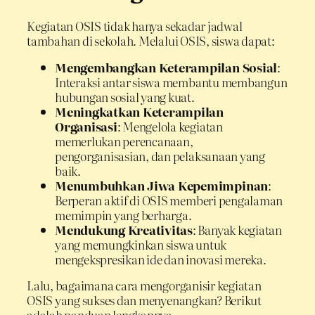
Kegiatan OSIS tidak hanya sekadar jadwal
tambahan di sekolah. Melalui OSIS, siswa dapat:
Mengembangkan Keterampilan Sosial
:
Interaksi antar siswa membantu membangun
hubungan sosial yang kuat.
Meningkatkan Keterampilan
Organisasi
: Mengelola kegiatan
memerlukan perencanaan,
pengorganisasian, dan pelaksanaan yang
baik.
Menumbuhkan Jiwa Kepemimpinan
:
Berperan aktif di OSIS memberi pengalaman
memimpin yang berharga.
Mendukung Kreativitas
: Banyak kegiatan
yang memungkinkan siswa untuk
mengekspresikan ide dan inovasi mereka.
Lalu, bagaimana cara mengorganisir kegiatan
OSIS yang sukses dan menyenangkan? Berikut
adalah panduan lengkapnya.