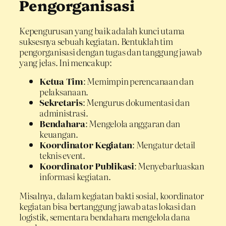
Pengorganisasi
Kepengurusan yang baik adalah kunci utama
suksesnya sebuah kegiatan. Bentuklah tim
pengorganisasi dengan tugas dan tanggung jawab
yang jelas. Ini mencakup:
Ketua Tim
: Memimpin perencanaan dan
pelaksanaan.
Sekretaris
: Mengurus dokumentasi dan
administrasi.
Bendahara
: Mengelola anggaran dan
keuangan.
Koordinator Kegiatan
: Mengatur detail
teknis event.
Koordinator Publikasi
: Menyebarluaskan
informasi kegiatan.
Misalnya, dalam kegiatan bakti sosial, koordinator
kegiatan bisa bertanggung jawab atas lokasi dan
logistik, sementara bendahara mengelola dana