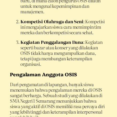
baru, di mana calon pengurus OSIS dilatih
untuk mengenal kepemimpinan dan
manajemen.
Kompetisi Olahraga dan Seni
: Kompetisi
ini mengajarkan siswa cara memimpin tim
mereka dan berkompetisi secara sehat.
Kegiatan Penggalangan Dana
: Kegiatan
seperti bazar atau konser yang dilakukan
OSIS tidak hanya mengumpulkan dana,
tetapi juga membangun keterampilan
organisasi.
Pengalaman Anggota OSIS
Dari pengamatan di lapangan, banyak siswa
menemukan bahwa pengalaman mereka di OSIS
sangat berharga. Sebuah studi yang dilakukan di
SMA Negeri 1 Semarang menunjukkan bahwa
siswa yang aktif di OSIS memiliki rasa percaya diri
yang lebih tinggi dan keterampilan interpersonal