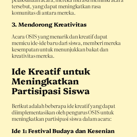
tersebut, yang dapat meningkatkan rasa
komunitas di antara mereka.
3. Mendorong Kreativitas
Acara OSIS yang menarik dan kreatif dapat
memicu ide-ide baru dari siswa, memberi mereka
kesempatan untuk menunjukkan bakat dan
kreativitas mereka.
Ide Kreatif untuk
Meningkatkan
Partisipasi Siswa
Berikut adalah beberapa ide kreatif yang dapat
diimplementasikan oleh pengurus OSIS untuk
meningkatkan partisipasi siswa dalam acara:
Ide 1: Festival Budaya dan Kesenian