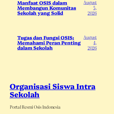
August
Manfaat OSIS dalam
Membangun Komunitas
5,
Sekolah yang Solid
2026
August
Tugas dan Fungsi OSIS:
Memahami Peran Penting
4,
dalam Sekolah
2026
Organisasi Siswa Intra
Sekolah
Portal Resmi Osis Indonesia