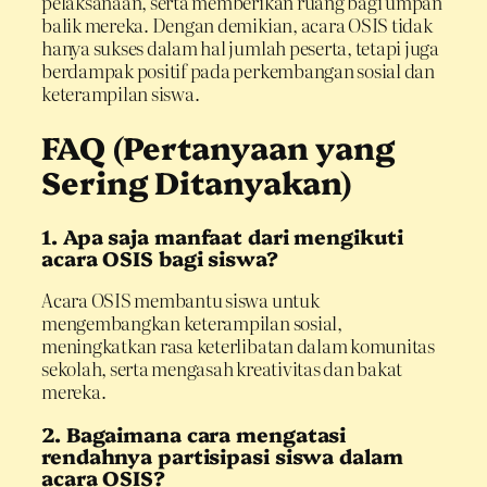
pelaksanaan, serta memberikan ruang bagi umpan
balik mereka. Dengan demikian, acara OSIS tidak
hanya sukses dalam hal jumlah peserta, tetapi juga
berdampak positif pada perkembangan sosial dan
keterampilan siswa.
FAQ (Pertanyaan yang
Sering Ditanyakan)
1. Apa saja manfaat dari mengikuti
acara OSIS bagi siswa?
Acara OSIS membantu siswa untuk
mengembangkan keterampilan sosial,
meningkatkan rasa keterlibatan dalam komunitas
sekolah, serta mengasah kreativitas dan bakat
mereka.
2. Bagaimana cara mengatasi
rendahnya partisipasi siswa dalam
acara OSIS?