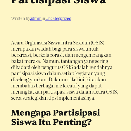
Written by
admin
in
Uncategorized
Acara Organisasi Siswa Intra Sekolah (OSIS)
merupakan wadah bagi para siswa untuk
berkreasi, berkolaborasi, dan mengembangkan
bakat mereka. Namun, tantangan yang sering
dihadapi oleh pengurus OSIS adalah rendahnya
partisipasi siswa dalam setiap kegiatan yang
diselenggarakan. Dalam artikel ini, kita akan
membahas berbagai ide kreatif yang dapat
meningkatkan partisipasi siswa dalam acara OSIS,
serta strategi dan tips implementasinya.
Mengapa Partisipasi
Siswa Itu Penting?