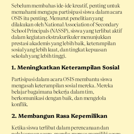
Sebelum membahas ide-ide kreatif, penting untuk
memahami mengapa partisipasi siswa dalam acara
OSIS itu penting. Menurut penelitian yang
dilakukan oleh National Association of Secondary
School Principals (NASSP), siswa yang terlibat aktif
dalam kegiatan ekstrakurikuler menunjukkan
prestasi akademis yang lebih baik, keterampilan
sosial yang lebih kuat, dan tingkat kepuasan
sekolah yang lebih tinggi.
1. Meningkatkan Keterampilan Sosial
Partisipasi dalam acara OSIS membantu siswa
mengasah keterampilan sosial mereka. Mereka
belajar bagaimana bekerja dalam tim,
berkomunikasi dengan baik, dan mengelola
konflik.
2. Membangun Rasa Kepemilikan
Ketika siswa terlibat dalam perencanaan dan
pelaksanaan acara, mereka merasa memiliki acara