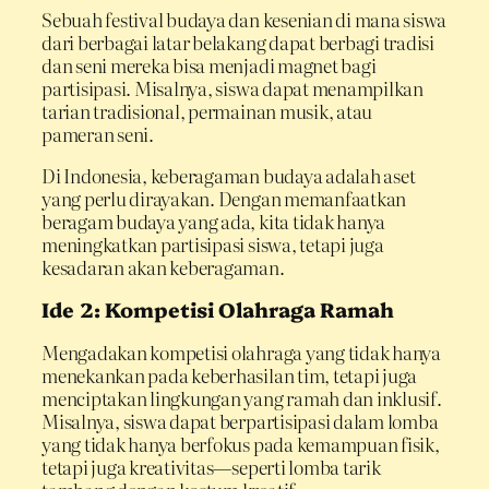
Sebuah festival budaya dan kesenian di mana siswa
dari berbagai latar belakang dapat berbagi tradisi
dan seni mereka bisa menjadi magnet bagi
partisipasi. Misalnya, siswa dapat menampilkan
tarian tradisional, permainan musik, atau
pameran seni.
Di Indonesia, keberagaman budaya adalah aset
yang perlu dirayakan. Dengan memanfaatkan
beragam budaya yang ada, kita tidak hanya
meningkatkan partisipasi siswa, tetapi juga
kesadaran akan keberagaman.
Ide 2: Kompetisi Olahraga Ramah
Mengadakan kompetisi olahraga yang tidak hanya
menekankan pada keberhasilan tim, tetapi juga
menciptakan lingkungan yang ramah dan inklusif.
Misalnya, siswa dapat berpartisipasi dalam lomba
yang tidak hanya berfokus pada kemampuan fisik,
tetapi juga kreativitas—seperti lomba tarik