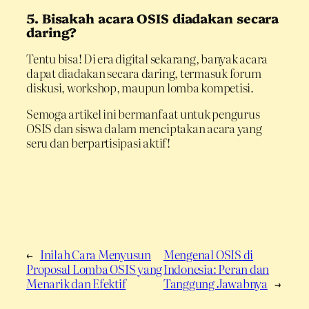
5. Bisakah acara OSIS diadakan secara
daring?
Tentu bisa! Di era digital sekarang, banyak acara
dapat diadakan secara daring, termasuk forum
diskusi, workshop, maupun lomba kompetisi.
Semoga artikel ini bermanfaat untuk pengurus
OSIS dan siswa dalam menciptakan acara yang
seru dan berpartisipasi aktif!
←
Inilah Cara Menyusun
Mengenal OSIS di
Proposal Lomba OSIS yang
Indonesia: Peran dan
Menarik dan Efektif
Tanggung Jawabnya
→