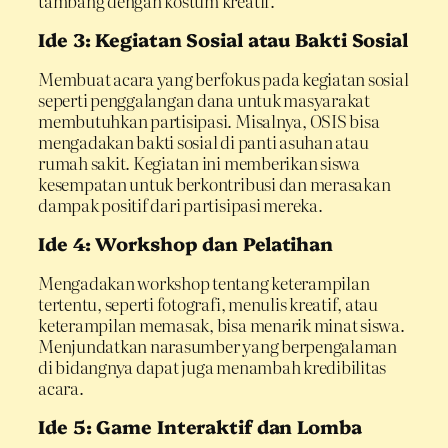
tambang dengan kostum kreatif.
Ide 3: Kegiatan Sosial atau Bakti Sosial
Membuat acara yang berfokus pada kegiatan sosial
seperti penggalangan dana untuk masyarakat
membutuhkan partisipasi. Misalnya, OSIS bisa
mengadakan bakti sosial di panti asuhan atau
rumah sakit. Kegiatan ini memberikan siswa
kesempatan untuk berkontribusi dan merasakan
dampak positif dari partisipasi mereka.
Ide 4: Workshop dan Pelatihan
Mengadakan workshop tentang keterampilan
tertentu, seperti fotografi, menulis kreatif, atau
keterampilan memasak, bisa menarik minat siswa.
Menjundatkan narasumber yang berpengalaman
di bidangnya dapat juga menambah kredibilitas
acara.
Ide 5: Game Interaktif dan Lomba