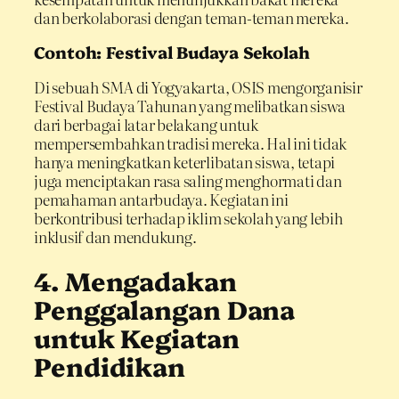
dan berkolaborasi dengan teman-teman mereka.
Contoh: Festival Budaya Sekolah
Di sebuah SMA di Yogyakarta, OSIS mengorganisir
Festival Budaya Tahunan yang melibatkan siswa
dari berbagai latar belakang untuk
mempersembahkan tradisi mereka. Hal ini tidak
hanya meningkatkan keterlibatan siswa, tetapi
juga menciptakan rasa saling menghormati dan
pemahaman antarbudaya. Kegiatan ini
berkontribusi terhadap iklim sekolah yang lebih
inklusif dan mendukung.
4. Mengadakan
Penggalangan Dana
untuk Kegiatan
Pendidikan