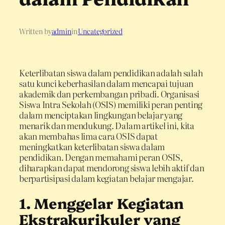
Written by
admin
in
Uncategorized
Keterlibatan siswa dalam pendidikan adalah salah
satu kunci keberhasilan dalam mencapai tujuan
akademik dan perkembangan pribadi. Organisasi
Siswa Intra Sekolah (OSIS) memiliki peran penting
dalam menciptakan lingkungan belajar yang
menarik dan mendukung. Dalam artikel ini, kita
akan membahas lima cara OSIS dapat
meningkatkan keterlibatan siswa dalam
pendidikan. Dengan memahami peran OSIS,
diharapkan dapat mendorong siswa lebih aktif dan
berpartisipasi dalam kegiatan belajar mengajar.
1. Menggelar Kegiatan
Ekstrakurikuler yang